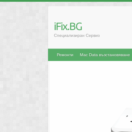
iFix.BG
Специализиран Сервиз
Ремонти
Mac Data възстановяване