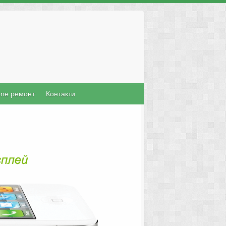
one ремонт
Контакти
Mac Поправка
ърз и качествен сервиз за настолни и
машини като MacPro, MacBook Pro,