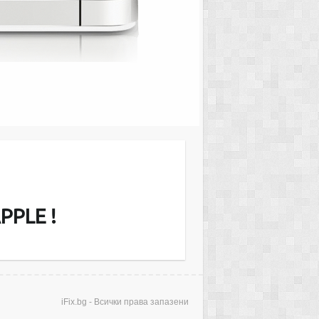
MacMini Server or iMac и други. Ние
звънгаранционно екрани (дисплеи),
еносими компютри, ъпгрейд на RAM
рди дискове. Диагностицирането е…
PPLE !
iFix.bg - Всички права запазени