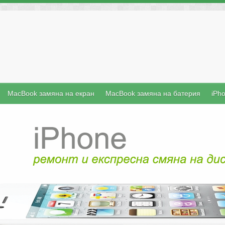
MacBook замяна на екран
MacBook замяна на батерия
iPh
iFix е б
преносими 