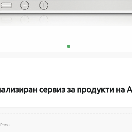
MacMini, 
поправяме и
батерии за пр
памет и твъ
1
2
ализиран сервиз за продукти на A
Press