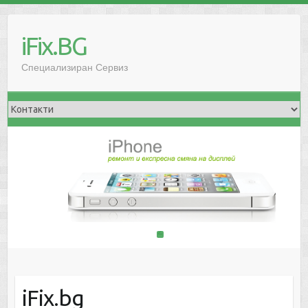
iFix.BG
Специализиран Сервиз
1
2
iFix.bg