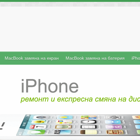
MacBook замяна на екран
MacBook замяна на батерия
iPh
iFix е б
преносими 