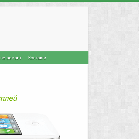
one ремонт
Контакти
Mac Поправка
ърз и качествен сервиз за настолни и
машини като MacPro, MacBook Pro,