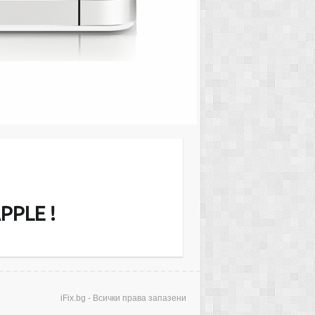
MacMini Server or iMac и други. Ние
звънгаранционно екрани (дисплеи),
еносими компютри, ъпгрейд на RAM
рди дискове. Диагностицирането е…
PPLE !
iFix.bg - Всички права запазени