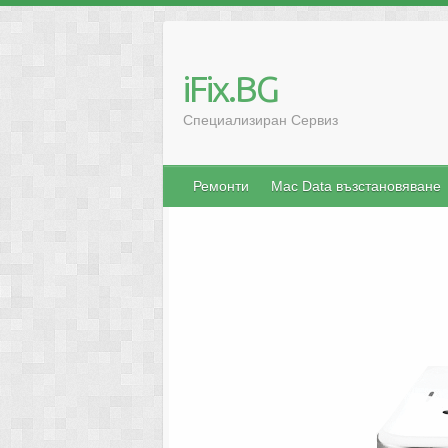
iFix.BG
Специализиран Сервиз
Ремонти
Mac Data възстановяване