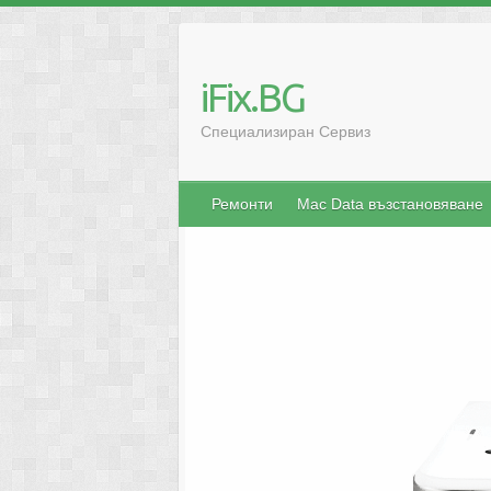
iFix.BG
Специализиран Сервиз
Ремонти
Mac Data възстановяване