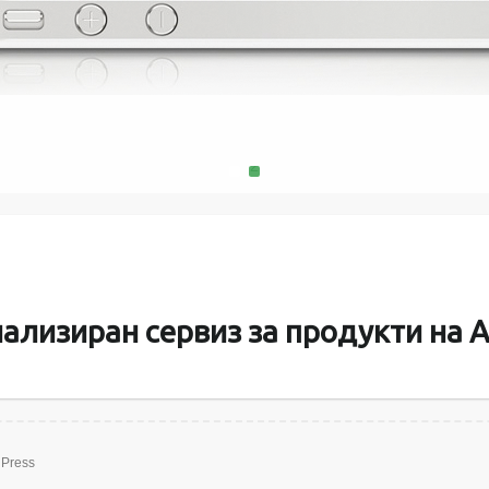
MacMini, 
поправяме и
батерии за пр
памет и твъ
1
2
ализиран сервиз за продукти на A
Press