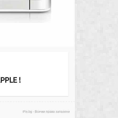
MacMini Server or iMac и други. Ние
звънгаранционно екрани (дисплеи),
еносими компютри, ъпгрейд на RAM
рди дискове. Диагностицирането е…
PPLE !
iFix.bg - Всички права запазени