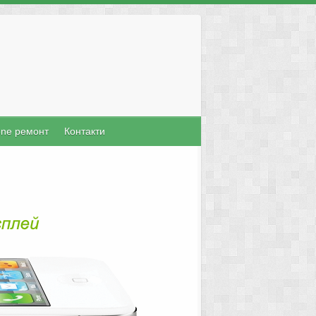
one ремонт
Контакти
Mac Поправка
ърз и качествен сервиз за настолни и
машини като MacPro, MacBook Pro,