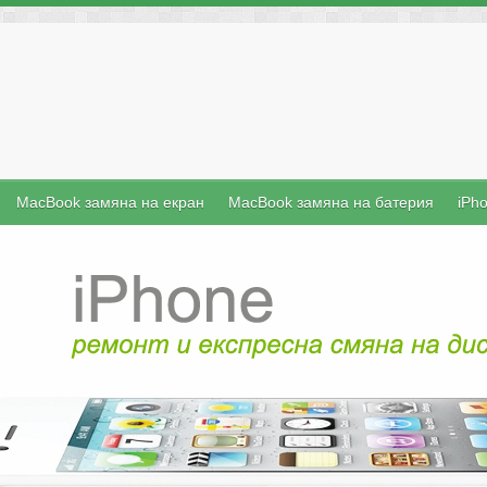
MacBook замяна на екран
MacBook замяна на батерия
iPh
iFix е б
преносими 