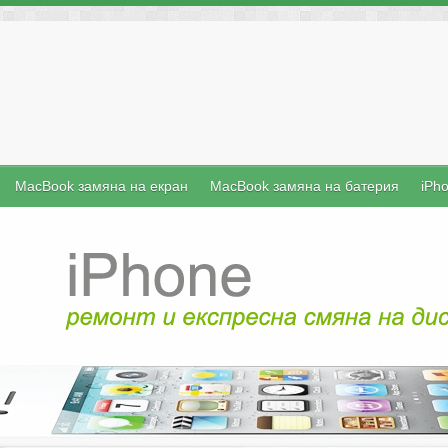
MacBook замяна на екран
MacBook замяна на батерия
iPh
iFix е б
преносими 