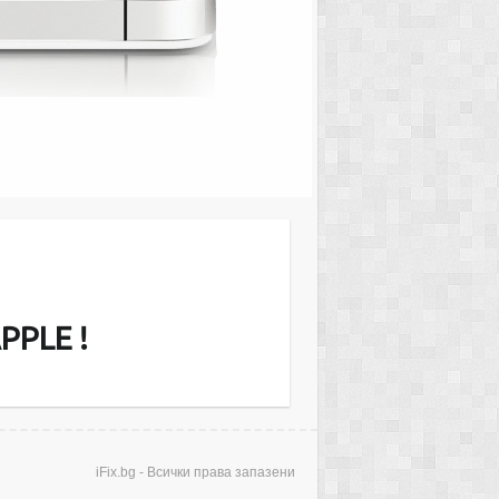
MacMini Server or iMac и други. Ние
звънгаранционно екрани (дисплеи),
еносими компютри, ъпгрейд на RAM
рди дискове. Диагностицирането е…
PPLE !
iFix.bg - Всички права запазени