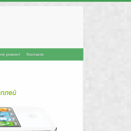
one ремонт
Контакти
Mac Поправка
ърз и качествен сервиз за настолни и
машини като MacPro, MacBook Pro,