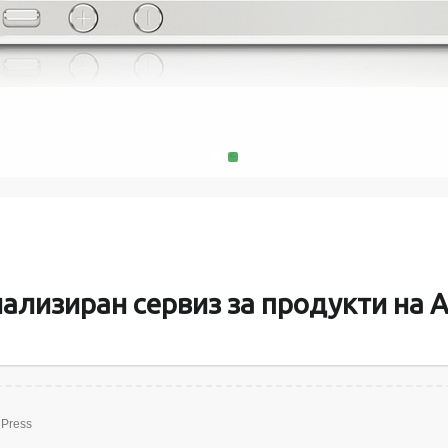
MacMini, 
поправяме и
батерии за пр
памет и твъ
1
2
ализиран сервиз за продукти на A
Press