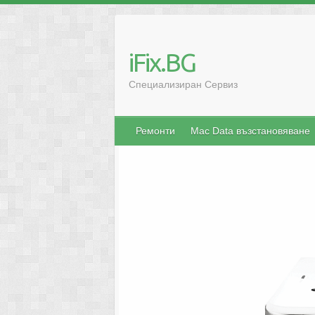
iFix.BG
Специализиран Сервиз
Ремонти
Mac Data възстановяване