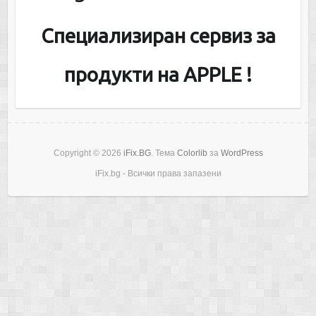
Специализиран сервиз за
продукти на APPLE !
Copyright © 2026
iFix.BG
. Тема
Colorlib
за
WordPress
iFix.bg - Всички права запазени