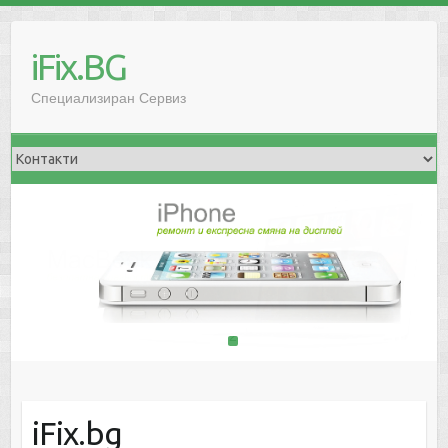
iFix.BG
Специализиран Сервиз
1
2
iFix.bg