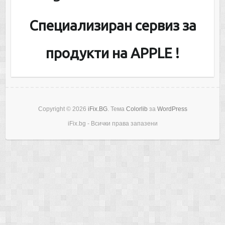
Специализиран сервиз за
продукти на APPLE !
Copyright © 2026
iFix.BG
. Тема
Colorlib
за
WordPress
iFix.bg - Всички права запазени