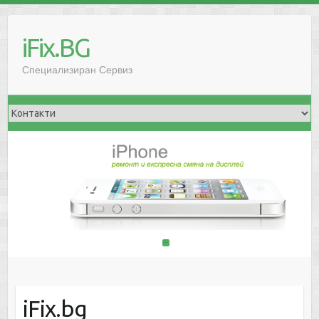
iFix.BG
Специализиран Сервиз
1
2
iFix.bg