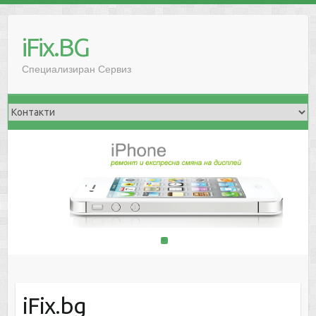
iFix.BG
Специализиран Сервиз
1
2
iFix.bg