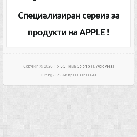
Специализиран сервиз за
продукти на APPLE !
Copyright © 2026
iFix.BG
. Тема
Colorlib
за
WordPress
iFix.bg - Всички права запазени