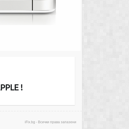
MacMini Server or iMac и други. Ние
звънгаранционно екрани (дисплеи),
еносими компютри, ъпгрейд на RAM
рди дискове. Диагностицирането е…
PPLE !
iFix.bg - Всички права запазени