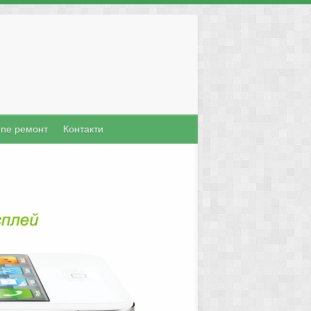
one ремонт
Контакти
Mac Поправка
ърз и качествен сервиз за настолни и
машини като MacPro, MacBook Pro,