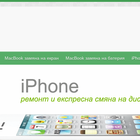
MacBook замяна на екран
MacBook замяна на батерия
iPh
iFix е б
преносими 