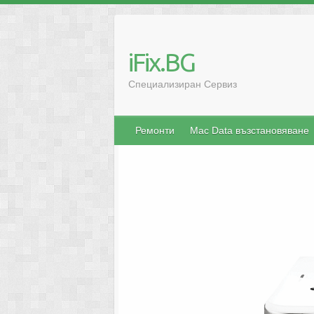
iFix.BG
Специализиран Сервиз
Ремонти
Mac Data възстановяване