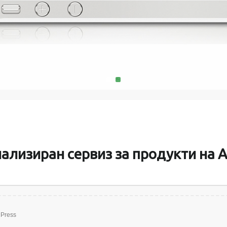
MacMini, 
поправяме и
батерии за пр
памет и твъ
1
2
ализиран сервиз за продукти на A
Press