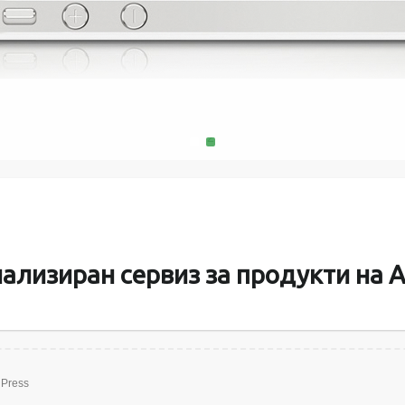
MacMini, 
поправяме и
батерии за пр
памет и твъ
1
2
ализиран сервиз за продукти на A
Press