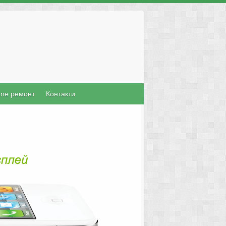
one ремонт
Контакти
Mac Поправка
ърз и качествен сервиз за настолни и
машини като MacPro, MacBook Pro,