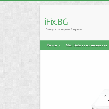
iFix.BG
Специализиран Сервиз
Ремонти
Mac Data възстановяване