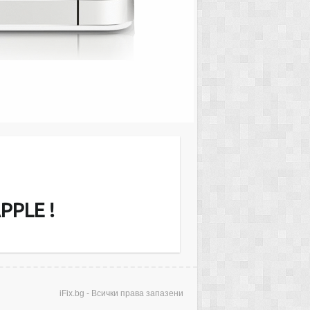
MacMini Server or iMac и други. Ние
звънгаранционно екрани (дисплеи),
еносими компютри, ъпгрейд на RAM
рди дискове. Диагностицирането е…
PPLE !
iFix.bg - Всички права запазени