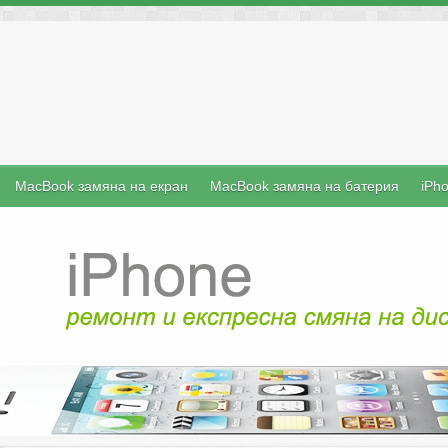
MacBook замяна на екран
MacBook замяна на батерия
iPh
iFix е б
преносими 