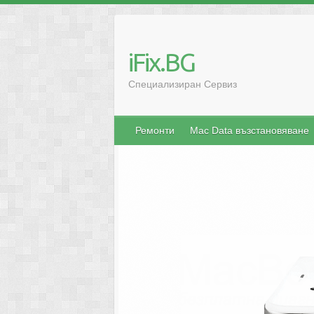
iFix.BG
Специализиран Сервиз
Ремонти
Mac Data възстановяване