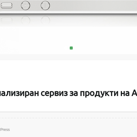
MacMini, 
поправяме и
батерии за пр
памет и твъ
1
2
ализиран сервиз за продукти на A
Press