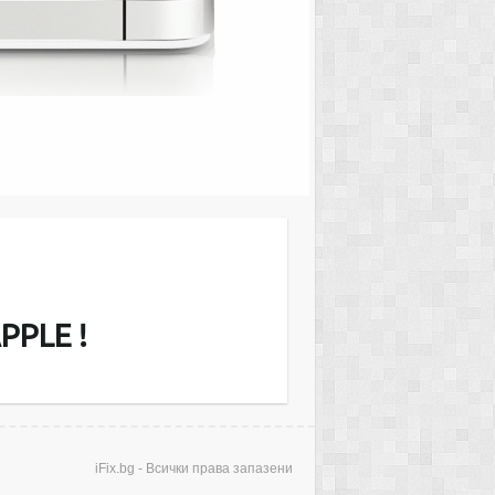
MacMini Server or iMac и други. Ние
звънгаранционно екрани (дисплеи),
еносими компютри, ъпгрейд на RAM
рди дискове. Диагностицирането е…
PPLE !
iFix.bg - Всички права запазени