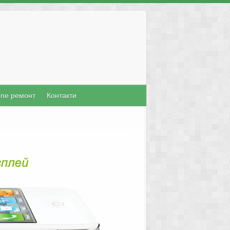
one ремонт
Контакти
Mac Поправка
ърз и качествен сервиз за настолни и
машини като MacPro, MacBook Pro,