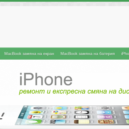
MacBook замяна на екран
MacBook замяна на батерия
iPh
iFix е б
преносими 