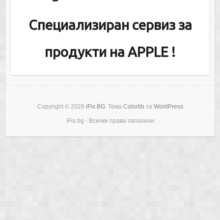
Специализиран сервиз за
продукти на APPLE !
Copyright © 2026
iFix.BG
. Тема
Colorlib
за
WordPress
iFix.bg - Всички права запазени