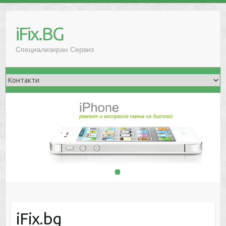
iFix.BG
Специализиран Сервиз
1
2
iFix.bg