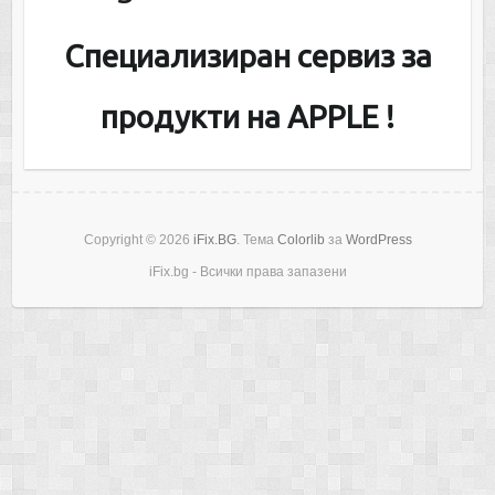
Специализиран сервиз за
продукти на APPLE !
Copyright © 2026
iFix.BG
. Тема
Colorlib
за
WordPress
iFix.bg - Всички права запазени