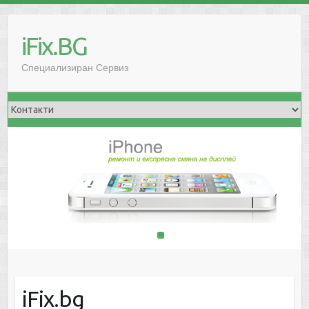
iFix.BG
Специализиран Сервиз
1
2
iFix.bg