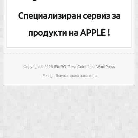
Специализиран сервиз за
продукти на APPLE !
Copyright © 2026
iFix.BG
. Тема
Colorlib
за
WordPress
iFix.bg - Всички права запазени