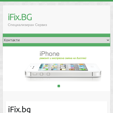
iFix.BG
Специализиран Сервиз
1
2
iFix.bg