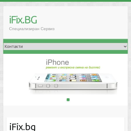
iFix.BG
Специализиран Сервиз
1
2
iFix.bg