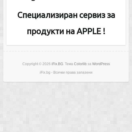
Специализиран сервиз за
продукти на APPLE !
Copyright © 2026
iFix.BG
. Тема
Colorlib
за
WordPress
iFix.bg - Всички права запазени