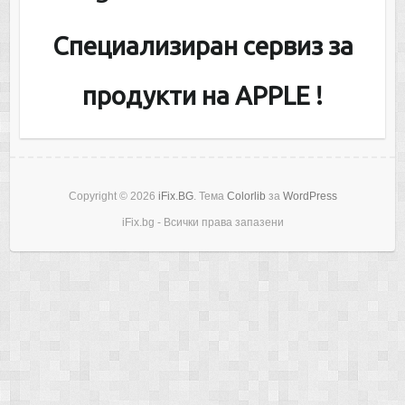
Специализиран сервиз за
продукти на APPLE !
Copyright © 2026
iFix.BG
. Тема
Colorlib
за
WordPress
iFix.bg - Всички права запазени