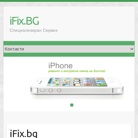
iFix.BG
Специализиран Сервиз
1
2
iFix.bg