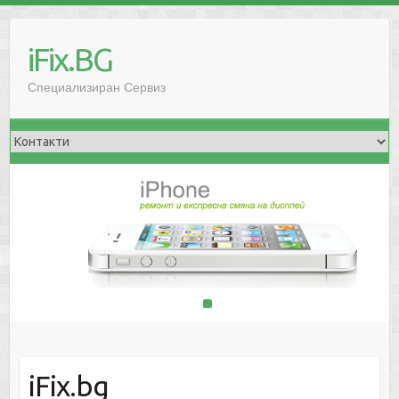
iFix.BG
Специализиран Сервиз
1
2
iFix.bg