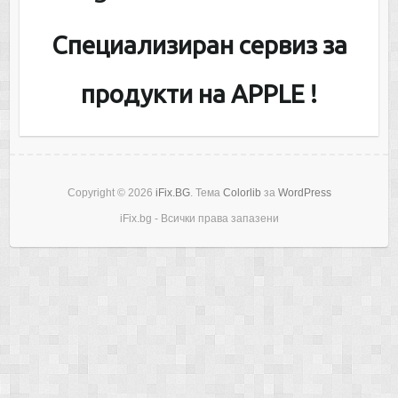
Специализиран сервиз за
продукти на APPLE !
Copyright © 2026
iFix.BG
. Тема
Colorlib
за
WordPress
iFix.bg - Всички права запазени