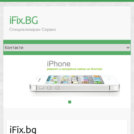
iFix.BG
Специализиран Сервиз
1
2
iFix.bg