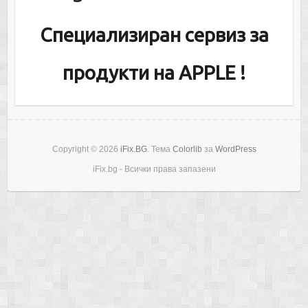
Специализиран сервиз за
продукти на APPLE !
Copyright © 2026
iFix.BG
. Тема
Colorlib
за
WordPress
iFix.bg - Всички права запазени