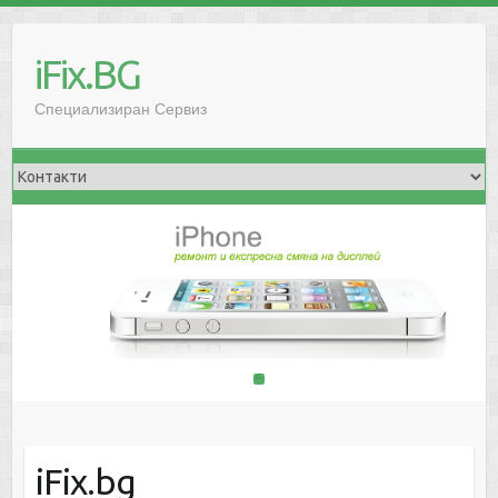
iFix.BG
Специализиран Сервиз
1
2
iFix.bg