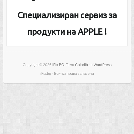
Специализиран сервиз за
продукти на APPLE !
Copyright © 2026
iFix.BG
. Тема
Colorlib
за
WordPress
iFix.bg - Всички права запазени