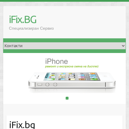
iFix.BG
Специализиран Сервиз
1
2
iFix.bg