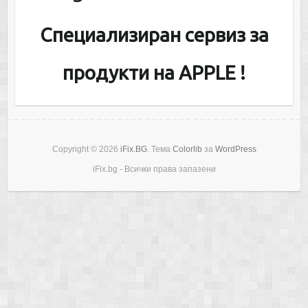
Специализиран сервиз за
продукти на APPLE !
Copyright © 2026
iFix.BG
. Тема
Colorlib
за
WordPress
iFix.bg - Всички права запазени