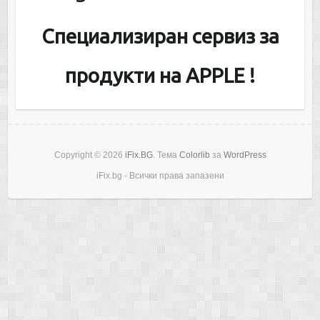
Специализиран сервиз за
продукти на APPLE !
Copyright © 2026
iFix.BG
. Тема
Colorlib
за
WordPress
iFix.bg - Всички права запазени