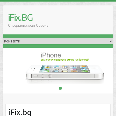
iFix.BG
Специализиран Сервиз
1
2
iFix.bg