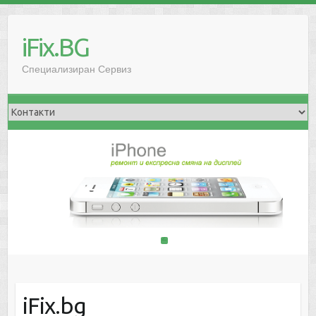
iFix.BG
Специализиран Сервиз
1
2
iFix.bg