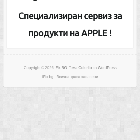
Специализиран сервиз за
продукти на APPLE !
Copyright © 2026
iFix.BG
. Тема
Colorlib
за
WordPress
iFix.bg - Всички права запазени