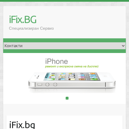
iFix.BG
Специализиран Сервиз
1
2
iFix.bg