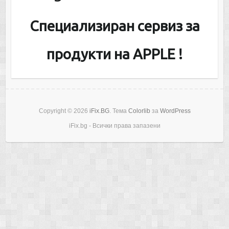
Специализиран сервиз за
продукти на APPLE !
Copyright © 2026
iFix.BG
. Тема
Colorlib
за
WordPress
iFix.bg - Всички права запазени