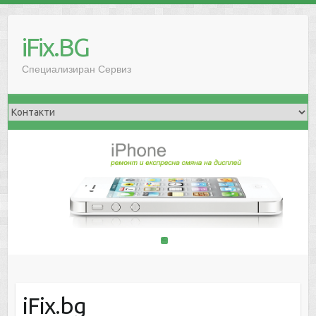
iFix.BG
Специализиран Сервиз
1
2
iFix.bg