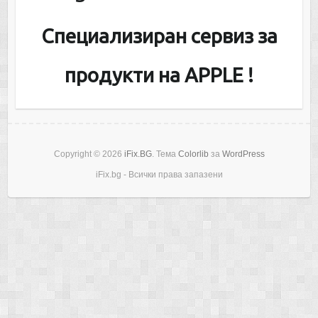
Специализиран сервиз за
продукти на APPLE !
Copyright © 2026
iFix.BG
. Тема
Colorlib
за
WordPress
iFix.bg - Всички права запазени