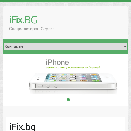
iFix.BG
Специализиран Сервиз
1
2
iFix.bg