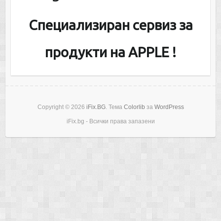
Специализиран сервиз за
продукти на APPLE !
Copyright © 2026
iFix.BG
. Тема
Colorlib
за
WordPress
iFix.bg - Всички права запазени